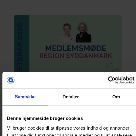
Gratis medlemsmøde i Region
Samtykke
Detaljer
Om
Syddanmark - efterår 2026
ORIS Tandlægerne
Denne hjemmeside bruger cookies
Åbent for medlemmer
Vi bruger cookies til at tilpasse vores indhold og annoncer,
til at vise dig funktioner til sociale medier og til at analysere