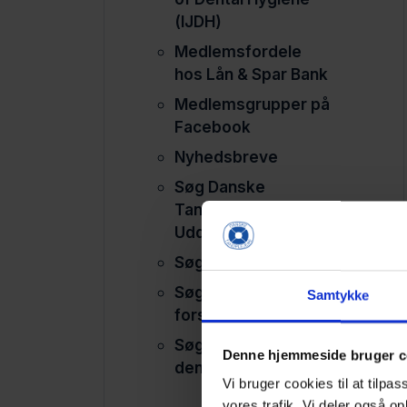
(IJDH)
Medlemsfordele
hos Lån & Spar Bank
Medlemsgrupper på
Facebook
Nyhedsbreve
Søg Danske
Tandplejeres
Uddannelsesfond
Søg legat til ISDH
Søg midler til
Samtykke
forskning
Søg tilskud til
Denne hjemmeside bruger c
dentalmissioner
Vi bruger cookies til at tilpas
vores trafik. Vi deler også 