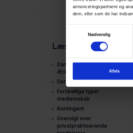
annonceringspartnere og anal
dem, eller som de har indsaml
Samtykkevalg
Nødvendig
Læs også om
Danske Tandplejeres
Afvis
Ærespris
Det politiske arbejde
Forskellige typer
medlemskab
Kontingent
Oversigt over
privatpraktiserende