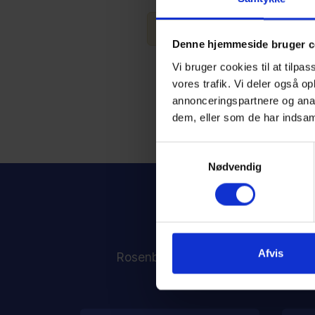
Du skal være logget ind fo
Denne hjemmeside bruger c
Vi bruger cookies til at tilpas
vores trafik. Vi deler også 
annonceringspartnere og anal
dem, eller som de har indsaml
Samtykkevalg
Nødvendig
Afvis
Rosenborggade 1A