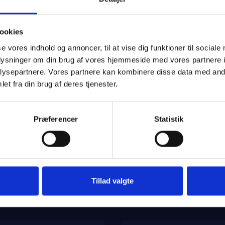
r at se jobannoncerne -
Klik her
ookies
se vores indhold og annoncer, til at vise dig funktioner til sociale
oplysninger om din brug af vores hjemmeside med vores partnere i
ysepartnere. Vores partnere kan kombinere disse data med andr
et fra din brug af deres tjenester.
Præferencer
Statistik
Tillad valgte
1130 København K
info@dansktp.dk