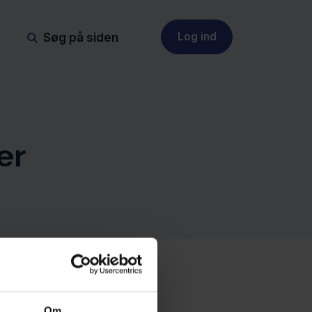
Søg på siden
Log ind
er
Om