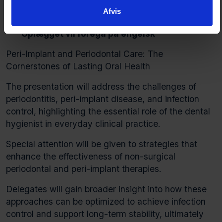
v/ Caspar Wohlfarth periodontist and inventor of
Afvis
Labrida BioClean
*** Oplægget vil foregå på engelsk ***
Peri-Implant and Periodontal Care: The
Cornerstones of Lasting Oral Health
The presentation will address the challenges of
periodontitis, peri-implant disease, and infection
control, highlighting the essential role of the dental
hygienist in everyday clinical practice.
Special attention will be given to strategies that
enhance the effectiveness of non-surgical
periodontal and peri-implant therapies.
Delegates will gain broader insight into how these
approaches can be optimized to achieve infection
control and support long-term stability, ultimately