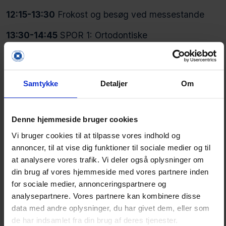
12:15-13:30
Frokost og besøg ved messestande
13:30-14:45
SPOR 1: Ortodontiske
visitationskriterier – hvornår skal jeg gøre hvad?
v/ Peter Stoustrup, professor, specialtandlæge i
ortodonti, Ph.d., Aarhus Universitet
Samtykke
Detaljer
Om
Dette oplæg er målrettet tandplejere, som i det
daglige arbejde med børn og unge har en helt
Denne hjemmeside bruger cookies
central rolle i monitoreringen af vækst,
Vi bruger cookies til at tilpasse vores indhold og
tandfrembrud og okklusionsudvikling. Det er her, de
annoncer, til at vise dig funktioner til sociale medier og til
første tegn på afvigelser opdages – og hvor rettidig
at analysere vores trafik. Vi deler også oplysninger om
visitation er afgørende.
din brug af vores hjemmeside med vores partnere inden
for sociale medier, annonceringspartnere og
Fejl eller forsinkelser i vurderingen kan få
analysepartnere. Vores partnere kan kombinere disse
konsekvenser: behandlingsmuligheder kan
data med andre oplysninger, du har givet dem, eller som
forpasses, behandlingsbehov kan øges, og mere
de har indsamlet fra din brug af deres tjenester.
omfattende indgreb kan blive nødvendige.