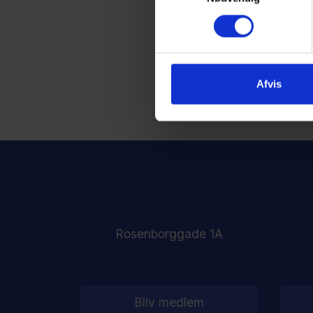
Afvis
Rosenborggade 1A
Bliv medlem