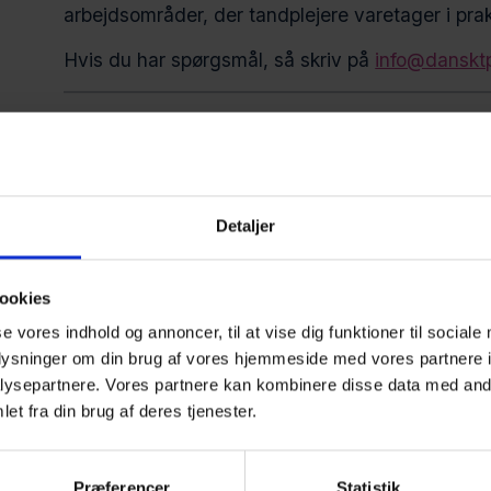
arbejdsområder, der tandplejere varetager i prak
Hvis du har spørgsmål, så skriv på
info@danskt
Kliniske opgaver
Konsulent
Detaljer
Koordinering og planlægning
Undervisning og sundhedspædagogiske til
ookies
se vores indhold og annoncer, til at vise dig funktioner til sociale
Ledelse
oplysninger om din brug af vores hjemmeside med vores partnere i
ysepartnere. Vores partnere kan kombinere disse data med andr
Forskning og udviklingsarbejde
et fra din brug af deres tjenester.
Ledelse af profylaksen
Præferencer
Statistik