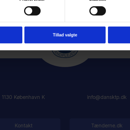
Tillad valgte
1130 København K
info@dansktp.dk
Kontakt
Tænderne.dk