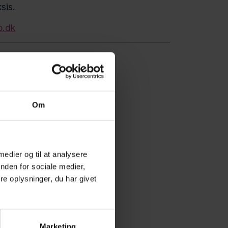
sis.
p.dk
Om
tag
 medier og til at analysere
nden for sociale medier,
e oplysninger, du har givet
Marketing