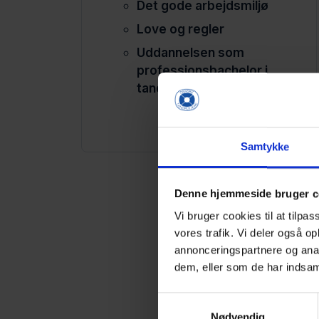
Det gode arbejdsmiljø
Love og regler
Uddannelsen som
professionsbachelor i
tandpleje
Samtykke
Denne hjemmeside bruger c
Vi bruger cookies til at tilpas
vores trafik. Vi deler også 
annonceringspartnere og anal
dem, eller som de har indsaml
Samtykkevalg
Nødvendig