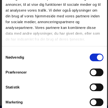
annoncer, til at vise dig funktioner til sociale medier og til
Jobsøgning
at analysere vores trafik. Vi deler også oplysninger om
Legat til praktikophold
din brug af vores hjemmeside med vores partnere inden
for sociale medier, annonceringspartnere og
Medlemsfordele
analysepartnere. Vores partnere kan kombinere disse
Navneskilt
data med andre oplysninger, du har givet dem, eller som
Ny tandplejerstuderende?
de har indsamlet fra din brug af deres tjenester.
Nyuddannet tandplejer snart?
Samtykkevalg
Studenterudvalget
Nødvendig
Præferencer
Statistik
Marketing