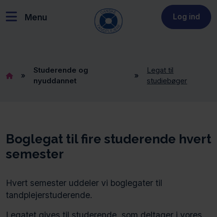
Menu
Log ind
Studerende og
Legat til
»
»
nyuddannet
studiebøger
Boglegat til fire studerende hvert
semester
Hvert semester uddeler vi boglegater til
tandplejerstuderende.
Legatet gives til studerende, som deltager i vores